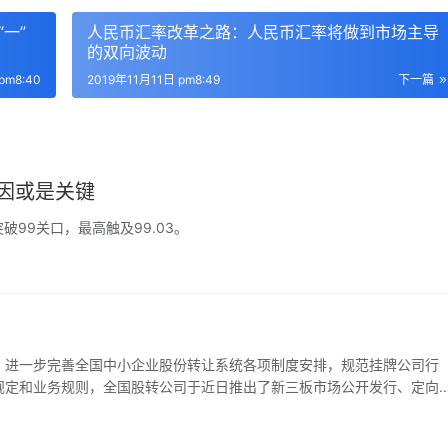
一”
人民币汇率改革之路：人民币汇率将做到市场主导
的双向波动
pm8:40
2019年11月11日 pm8:49
下一篇
因或是关键
99关口，最高触及99.03。
进一步完善全国中小企业股份转让系统各项制度安排，规范挂牌公司行
规定和业务规则，全国股转公司于近日推出了新三板市场公开发行、定向
面的一系列改革措施，并向社会公开征求意见。为了让投资者了解新三板
推出《新三板改革系列报道》，敬请关注。