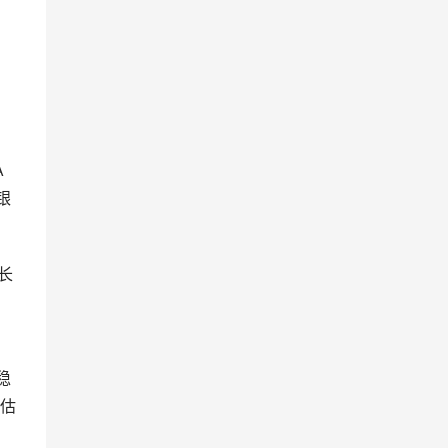
A
银
长
稳
估