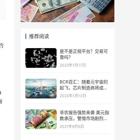
推荐阅读
约
是不是正规平台？交易可
靠吗？
2022年1月17日
BCR百汇：随着元宇宙的
起飞，芯片制造商将成为
9
“赢家”
2022年1月13日
浙
非农报告强势来袭 美元指
数承压，警惕市场剧烈波
动
2021年8月6日