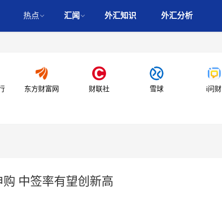
热点
汇闻
外汇知识
外汇分析
行
东方财富网
财联社
雪球
i问财
申购 中签率有望创新高