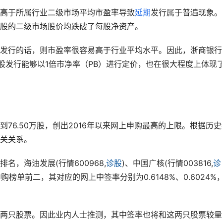
高于所属行业二级市场平均市盈率导致
延期
发行属于普遍现象。
股的二级市场股价均跌破了每股净资产。
发行的话，则市盈率很容易高于行业平均水平。因此，浙商银行
股发行能够以1倍市净率（PB）进行定价，也在很大程度上体现
76.50万股，创出2016年以来网上申购最高的上限。根据历
关关系。
，海油发展(行情600968,
诊股
)、中国广核(行情003816,
诊
申购榜单前二，其对应的网上中签率分别为0.6148%、0.6024%
两只股票。因此业内人士推测，其中签率也将和这两只股票较量