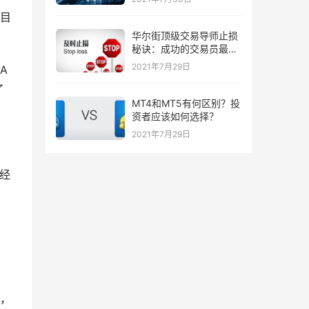
目
华尔街顶级交易导师止损
秘诀：成功的交易员最喜
欢的三种止损策略！
2021年7月29日
A
了
MT4和MT5有何区别？投
资者应该如何选择？
2021年7月29日
史经
，
，