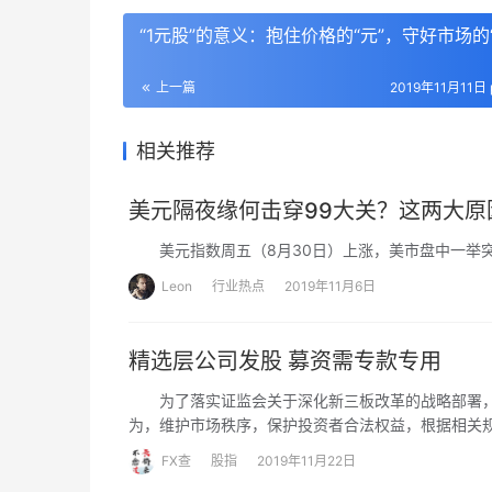
“1元股”的意义：抱住价格的“元”，守好市场的“
上一篇
2019年11月11日 
相关推荐
美元隔夜缘何击穿99大关？这两大原
美元指数周五（8月30日）上涨，美市盘中一举突破
Leon
行业热点
2019年11月6日
精选层公司发股 募资需专款专用
为了落实证监会关于深化新三板改革的战略部署，
为，维护市场秩序，保护投资者合法权益，根据相关
行、股票交易、分层管理、信息披露和公司治理等方
FX查
股指
2019年11月22日
革思路，并积极建言献策，《金融投资报》从本期起