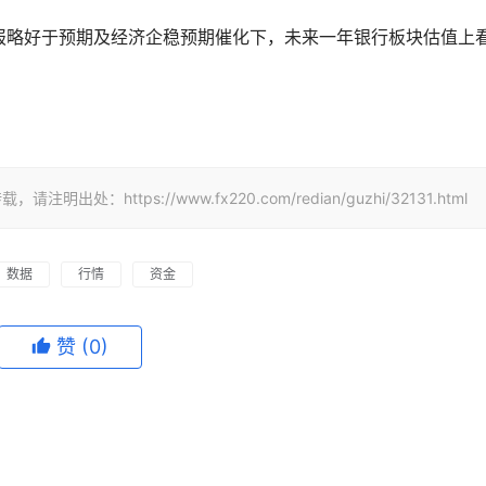
报略好于预期及经济企稳预期催化下，未来一年银行板块估值上看
ttps://www.fx220.com/redian/guzhi/32131.html
数据
行情
资金
赞
(0)