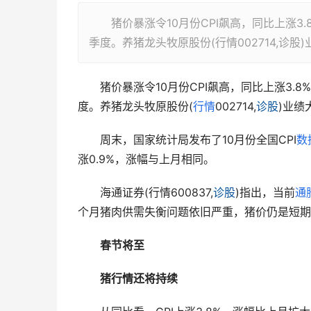
猪价暴涨令10月份CPI飙高，同比上涨3
季度。养猪龙头牧原股份(行情002714,诊
　　猪价暴涨令10月份CPI飙高，同比上涨3.8
度。养猪龙头牧原股份(
行情
002714,
诊股
)业绩
　　周末，国家统计局发布了10月份全国CPI
数
涨0.9%，涨幅与上月相同。
　　海通证券(行情600837,
诊股
)指出，当前
通
个月猪肉供需失衡问题依旧严重，猪价仍是短期
春节将至
猪行情还将持续