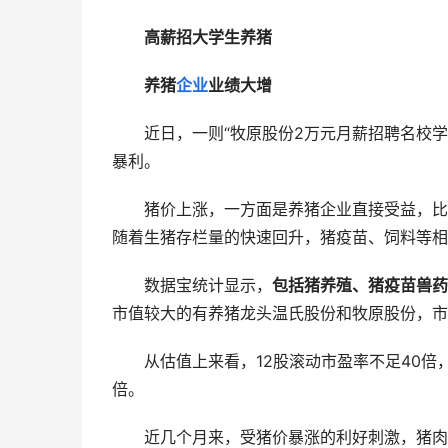
高薪招大学生养猪
养猪
企业
业绩大增
　　近日，一则“牧原股份2万元月薪招聘名校学
暴利。
　　猪价上涨，一方面是养猪企业直接受益，比如
随着生猪存栏量的快速回升，猪疫苗、饲料等相
　　数据宝统计显示，
包括猪养殖、猪疫苗兽药
市值较大的有养猪龙头温氏股份和牧原股份，市值
　　从估值上来看，12股滚动市盈率不足40倍，其
倍。
　　近几个月来，受猪价暴涨的利好刺激，猪肉