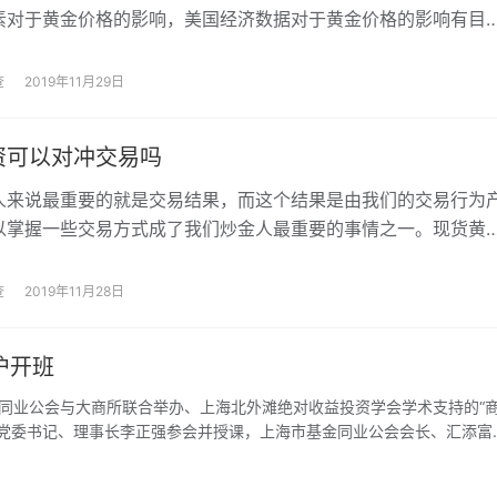
素对于黄金价格的影响，美国经济数据对于黄金价格的影响有目
为大家介绍炒黄金的四大经济数据。
查
2019年11月29日
资可以对冲交易吗
人来说最重要的就是交易结果，而这个结果是由我们的交易行为
以掌握一些交易方式成了我们炒金人最重要的事情之一。现货黄
买跌，所以不论金价朝着哪个方向运动，我们都可以找到盈利的
黄金投资可以对冲交易吗？
查
2019年11月28日
沪开班
同业公会与大商所联合举办、上海北外滩绝对收益投资学会学术支持的“
所党委书记、理事长李正强参会并授课，上海市基金同业公会会长、汇添富
益投资学会会长、新湖期货董事长马文胜出席并致辞。来自上海地区36家
开班仪式。