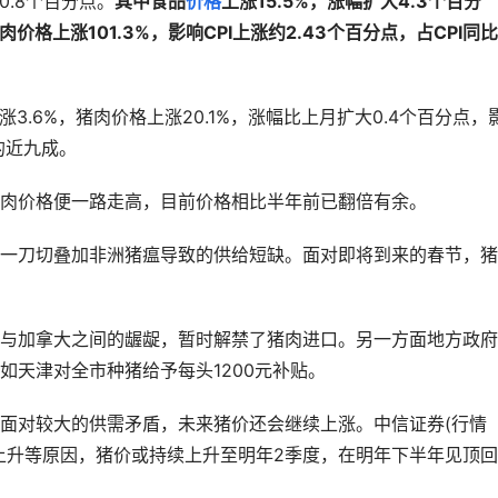
0.8个百分点。
其中食品
价格
上涨15.5%，涨幅扩大4.3个百分
肉价格上涨101.3%，影响CPI上涨约2.43个百分点，占CPI同
涨3.6%，猪肉价格上涨20.1%，涨幅比上月扩大0.4个百分点，
幅的近九成。
肉价格便一路走高，目前价格相比半年前已翻倍有余。
一刀切叠加非洲猪瘟导致的供给短缺。面对即将到来的春节，猪
与加拿大之间的龌龊，暂时解禁了猪肉进口。另一方面地方政府
如天津对全市种猪给予每头1200元补贴。
面对较大的供需矛盾，未来猪价还会继续上涨。中信证券(行情
上升等原因，猪价或持续上升至明年2季度，在明年下半年见顶回