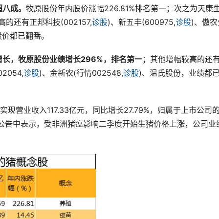
超八成。
牧原股份年内股价涨幅226.81%排名第一；次之为
天康
较高的还有
正邦科技
(
002157
,
诊股
)、
新五丰
(
600975
,
诊股
)、
傲农
股价都已翻番。
增长，牧原股份业绩增长296%，排名第一
；其他增幅较高的还
2054,
诊股
)、金新农(行情002548,
诊股
)、温氏股份，业绩都
营业收入117.33亿元，同比增长27.79%，归属于上市公司
公司在公告中表示，受非洲猪瘟影响二季度开始生猪价格上涨，公司业