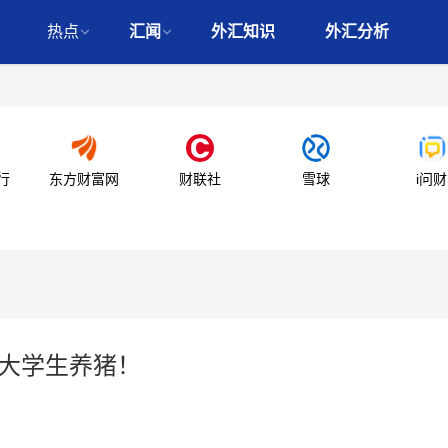
热点
汇闻
外汇知识
外汇分析
行
东方财富网
财联社
雪球
i问财
聘大学生养猪！