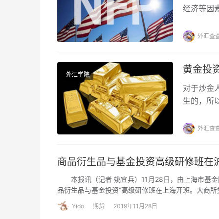
经济等因
睹，下面
外汇查
黄金投
外汇学院
对于炒金
生的，所
可以买涨
会，那么
外汇查
商品衍生品与基金投资高级研修班在
本报讯（记者 姚宜兵）11月28日，由上海市基金
品衍生品与基金投资”高级研修班在上海开班。大商
金管理股份有限公司董事长李文，上海北外滩绝对收
Yido
期货
2019年11月28日
募基金的近100名高管、部门负责人及业内专家出席