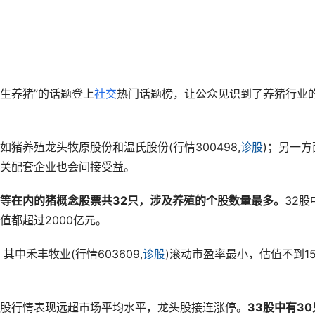
生养猪”的话题登上
社交
热门话题榜，让公众见识到了养猪行业
猪养殖龙头牧原股份和温氏股份(行情300498,
诊股
)；另一方
关配套企业也会间接受益。
等在内的猪概念股票共32只，涉及养殖的个股数量最多。
32股
都超过2000亿元。
中禾丰牧业(行情603609,
诊股
)滚动市盈率最小，估值不到1
股行情表现远超市场平均水平，龙头股接连涨停。
33股中有30