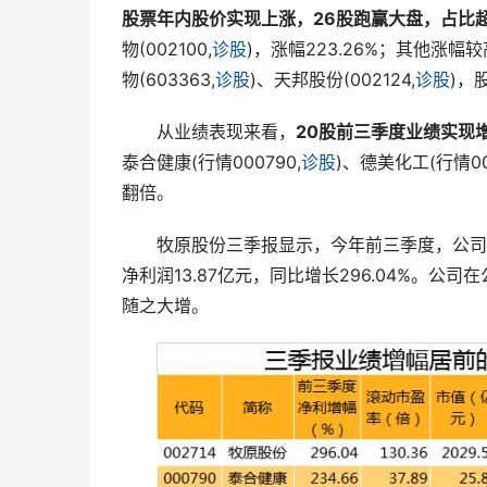
股票年内股价实现上涨，26股跑赢大盘，占比
物
(
002100
,
诊股
)，涨幅223.26%；其他涨幅
物
(
603363
,
诊股
)、
天邦股份
(
002124
,
诊股
)，
　　从业绩表现来看，
20股前三季度业绩实现
泰合健康(行情000790,
诊股
)、德美化工(行情00
翻倍。
　　牧原股份三季报显示，今年前三季度，公司实现
净利润13.87亿元，同比增长296.04%。
随之大增。