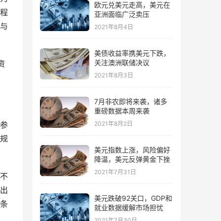
欧元兑美元走高，美元在
程
亚洲面临广泛卖压
与
2021年8月4日
 
美债收益率携美元下跌，
关注澳洲联储决议
资
2021年8月3日
7月非农即将来袭，诸多
重磅数据本周来袭
参
2021年8月2日
规
美元指数上涨，风险偏好
降温，美元反弹黄金下挫
2021年7月31日
不
出
美元跌破92关口，GDP和
条
就业数据缓解市场担忧
2021年7月30日