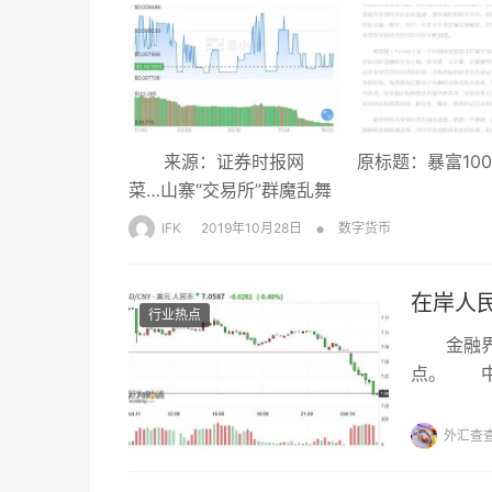
来源：证券时报网 原标题：暴富100倍
菜…山寨“交易所”群魔乱舞
•
IFK
2019年10月28日
数字货币
在岸人民
行业热点
金融界网站
点。 中
的货币政
节，保持
外汇查
体上相当
定，使得