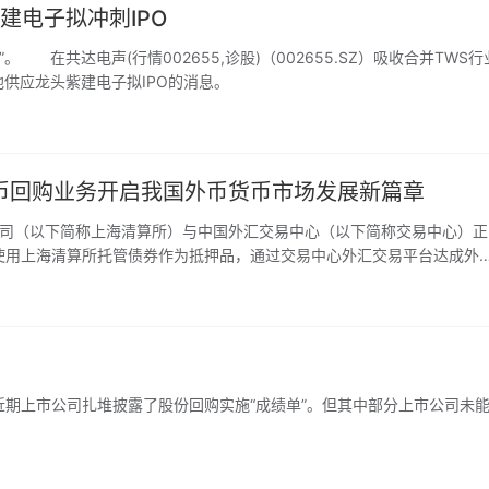
建电子拟冲刺IPO
，在宏观经济政策，特别是财政政策、货币政策上，应对下行压
是比较大的，我们并不急于像其他一些国家央行所做的那样，有
在共达电声(行情002655,诊股)（002655.SZ）吸收合并TWS行
的降息和量化宽松的政策。
池供应龙头紫建电子拟IPO的消息。
币回购业务开启我国外币货币市场发展新篇章
公司（以下简称上海清算所）与中国外汇交易中心（以下简称交易中心）正
使用上海清算所托管债券作为抵押品，通过交易中心外汇交易平台达成外
清算结算和抵押品管理相关服务。
上市公司扎堆披露了股份回购实施“成绩单”。但其中部分上市公司未