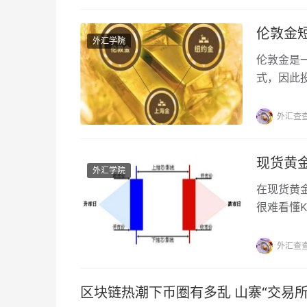
伦敦金
外汇学院
伦敦金是
式，因此
之前，最
绍一些伦
外汇查
现货黄
外汇学院
在现货黄
很难看懂
为大家介
外汇查
区块链热潮下币圈有多乱 山寨“交易所