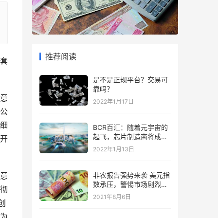
推荐阅读
套
是不是正规平台？交易可
靠吗？
意
2022年1月17日
公
细
BCR百汇：随着元宇宙的
起飞，芯片制造商将成为
开
“赢家”
2022年1月13日
意
非农报告强势来袭 美元指
数承压，警惕市场剧烈波
彻
动
2021年8月6日
创
为