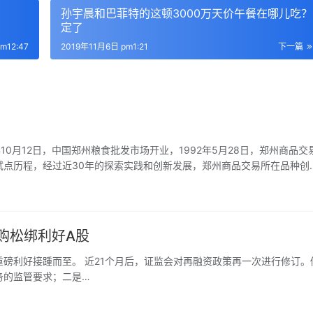
孙宇晨和巴菲特的这顿3000万天价午餐在哪儿吃？
定了
m12:47
2019年11月6日 pm1:21
下一篇
月12日，中国郑州粮食批发市场开业，1992年5月28日，郑州商品交
试点历程，经过近30年的探索实践和创新发展，郑州商品交易所在品种创
面都取得了丰硕的成果。目前，郑州商品交易所已上市20个期货品种，范
纺织、冶金、建材等国民经济重要领域。2017年率先开启了期货期权试
特定品种引入境外交易者， 郑商所初步形成了兼有期货期权，场内场外协
购松绑利好A股
磅利好接踵而至。 近21个月后，证监会对再融资政策再一次进行修订。
务的监管要求；二是…