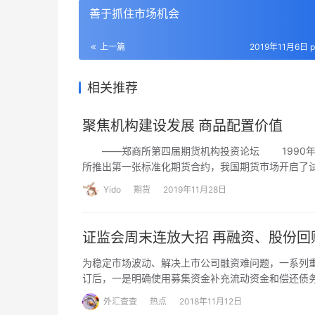
善于抓住市场机会
上一篇
2019年11月6日 p
相关推荐
聚焦机构建设发展 商品配置价值
――郑商所第四届期货机构投资论坛 1990年10
所推出第一张标准化期货合约，我国期货市场开启了
新、制度完善、对外开放、机构建设、服务实体等方
Yido
期货
2019年11月28日
覆盖粮、棉、油、糖、果等涉农产业以及能源、化工、
点，2018年场外综合业务平台上线，同年PTA作为
同，从境内向境外拓展的新格局。
证监会周末连放大招 再融资、股份回
为稳定市场波动、解决上市公司融资难问题，一系列重
订后，一是明确使用募集资金补充流动资金和偿还债
外汇查查
热点
2018年11月12日