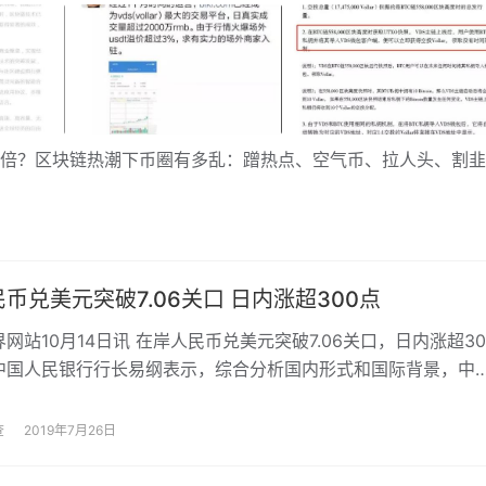
？区块链热潮下币圈有多乱：蹭热点、空气币、拉人头、割韭
币兑美元突破7.06关口 日内涨超300点
10月14日讯 在岸人民币兑美元突破7.06关口，日内涨超30
国人民银行行长易纲表示，综合分析国内形式和国际背景，中
策应当保持定力，坚持稳健的取向。既要稳当前，加强逆周期调
广义货币M2和社会融资规模的增长速度和名义GDP的增长速度大
查
2019年7月26日
、大体上匹配，坚决不搞“大水漫灌”，也要注意保持杠杆率的稳
整个社会的债务水平处于可持续的水平。目前我国的经济运行在