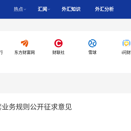
热点
汇闻
外汇知识
外汇分析
行
东方财富网
财联社
雪球
i问财
套业务规则公开征求意见