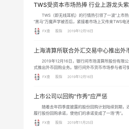
TWS受资本市场热捧 行业上游龙头紫
理的区间
的空间还
TWS（即无线耳机）的行情热引领了一波“上市热”。 
些比较大
“黑马”万魔声学被否后，紧接着市场上又传来TWS电
FX查
股指
2019年12月16日
上海清算所联合外汇交易中心推出外
2019年12月16日，银行间市场清算所股份有限
式推出外币回购业务。银行间外币货币市场参与者可
回购交易，上海清算所将为外币回购市场参与者提供
FX查
股指
2019年12月16日
上市公司以回购“作秀”应严惩
随着去年四季度披露的股份回购计划陆续到期，近期
履行股份回购承诺，使他们的承诺变成了一场“秀”。
FX查
股指
2019年11月25日