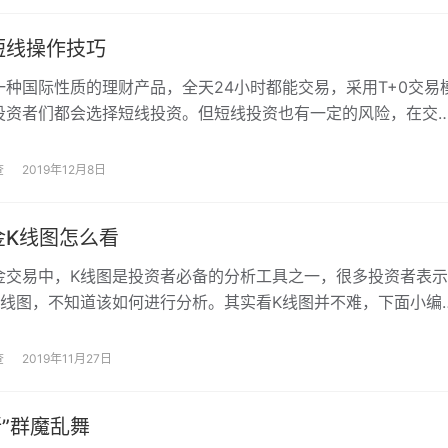
短线操作技巧
一种国际性质的理财产品，全天24小时都能交易，采用T+0交易
投资者们都会选择短线投资。但短线投资也有一定的风险，在交
好可以掌握一些交易技巧，从而降低风险。下面，小编就为大家
敦金短线操作技巧。
查
2019年12月8日
金K线图怎么看
金交易中，K线图是投资者必备的分析工具之一，很多投资者表示
K线图，不知道该如何进行分析。其实看K线图并不难，下面小编
绍一下现货黄金K线图怎么看吧。
查
2019年11月27日
”群魔乱舞