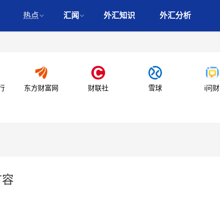
热点
汇闻
外汇知识
外汇分析
行
东方财富网
财联社
雪球
i问财
扩容