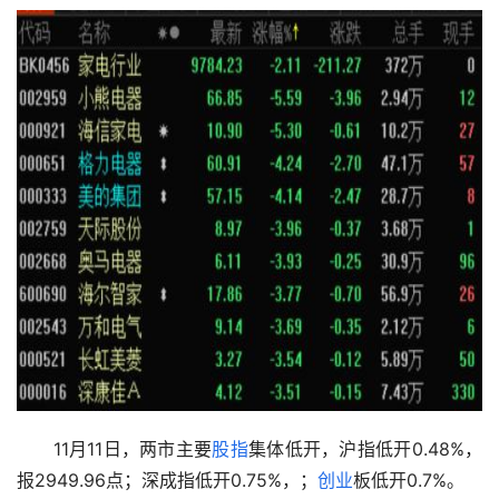
　　11月11日，两市主要
股指
集体低开，沪指低开0.48%，
报2949.96点；深成指低开0.75%，；
创业
板低开0.7%。