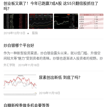
创业板又飙了！今年已跑赢7成A股 这55只翻倍股抓住了
吗？
•
2019年12月13日
股指
炒白银哪个平台好
作为一种新型投资渠道，炒白银自露头以来，就以低门槛、升值空
间较大等“魅力”受到资者的青睐。炒银也逐渐进入投资者的视野。炒
白银哪个平台好也逐渐受到人们关注。
外汇学院
2019年11月18日
尿素创出新低 到底了吗？
2019年11月19日
白糖新榨季做多机会要等等