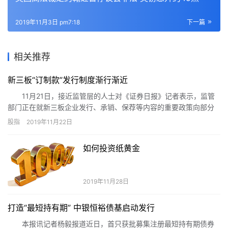
2019年11月3日 pm7:18
下一篇
相关推荐
新三板“订制款”发行制度渐行渐近
11月21日，接近监管层的人士对《证券日报》记者表示，监管
部门正在就新三板企业发行、承销、保荐等内容的重要政策向部分
券商征求意见。未来，全国股转公司有望明确新三板采用询价、竞
股指
2019年11月22日
价和直接定价3种发行方式。另外，本次全面深改也正式推出非定向
公开发行制度，力促优化市场流动性、提升市场定价能力。
如何投资纸黄金
2019年11月28日
打造“最短持有期” 中银恒裕债基启动发行
本报讯记者杨毅报道近日，首只获批募集注册最短持有期债券