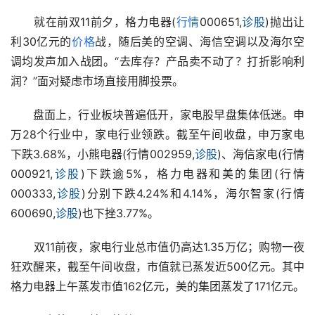
　　就在前双11前夕，格力电器(
行情
000651,
诊股
)抛出让
利30亿元的
价格
战，随后美的空调、海信空调以及海尔空
调均发声加入战团。“去库存？产品卖不动了？打折影响利
润？”面对疑虑市场直接用脚投票。
　　盘面上，行业板块普遍低开，家电股早盘集体低迷。申
万28个行业中，家电行业领跌。截至午间收盘，申万家电
下跌3.68%，小熊电器(行情002959,
诊股
)、海信家电(行情
000921,
诊股
)下跌逾5%，格力电器和美的集团(行情
000333,
诊股
)分别下跌4.24%和4.14%，海尔智家(行情
600690,
诊股
)也下挫3.77%。
　　双11前夜，家电行业总市值仍高达1.35万亿；购物一夜
狂欢醒来，截至午间收盘，市值就已蒸发近500亿元。其中
格力电器上午蒸发市值162亿元，美的集团蒸发了171亿元。