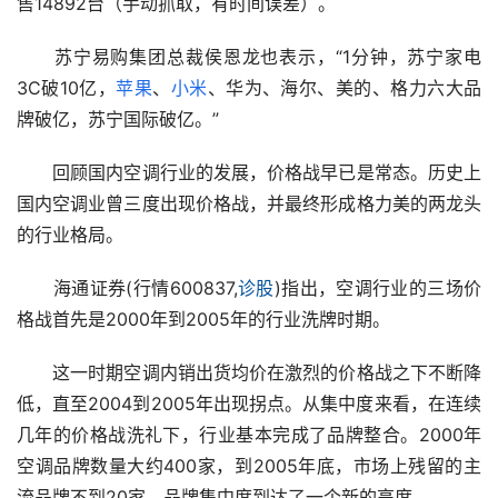
售14892台（手动抓取，有时间误差）。
　　苏宁易购集团总裁侯恩龙也表示，“1分钟，苏宁家电
3C破10亿，
苹果
、
小米
、华为、海尔、美的、格力六大品
牌破亿，苏宁国际破亿。”
　　回顾国内空调行业的发展，价格战早已是常态。历史上
国内空调业曾三度出现价格战，并最终形成格力美的两龙头
的行业格局。
　　海通证券(行情600837,
诊股
)指出，空调行业的三场价
格战首先是2000年到2005年的行业洗牌时期。
　　这一时期空调内销出货均价在激烈的价格战之下不断降
低，直至2004到2005年出现拐点。从集中度来看，在连续
几年的价格战洗礼下，行业基本完成了品牌整合。2000年
空调品牌数量大约400家，到2005年底，市场上残留的主
流品牌不到20家，品牌集中度到达了一个新的高度。