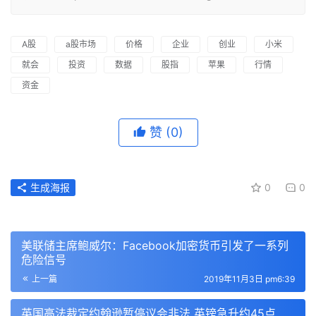
A股
a股市场
价格
企业
创业
小米
就会
投资
数据
股指
苹果
行情
资金
赞
(0)
生成海报
0
0
美联储主席鲍威尔：Facebook加密货币引发了一系列
危险信号
上一篇
2019年11月3日 pm6:39
英国高法裁定约翰逊暂停议会非法 英镑急升约45点