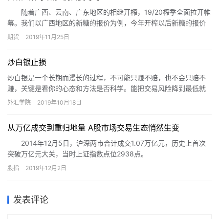
随着广西、云南、广东地区的相继开榨，19/20榨季全面拉开帷
幕。我们以广西地区的新糖的报价为例，今年开榨以后新糖的报价
为6000元/吨，相比较去年的5180-5380元/吨要高出620-820元/
期货
2019年11月25日
吨，这说明今年我国广西地区的现货销售总体或好于去年。期货上
面看，去年1901合约当时处于5000元/吨附近，而今年报价的当
炒白银止损
周，盘面价格也比当时要高出600-800元/吨，整体情况比较吻合。
炒白银是一个长期而漫长的过程，不可能只赚不赔，也不会只赔不
赚，关键是看你的心态和方法是否科学。能把交易风险降到最低就
是最稳健的理财方法。这其中止损就是最重要的方法之一。那么什
外汇学院
2019年10月18日
么是止…
从万亿成交到重归地量 A股市场交易生态悄然生变
2014年12月5日，沪深两市合计成交1.07万亿元，历史上首次
突破万亿元大关，当时上证指数点位2938点。
股指
2019年12月2日
发表评论