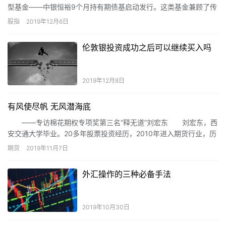
型基金――中银恒裕9个月持有期债基启动发行。这类基金兼顾了传
统定开中短债基金的收益优势和普通开放式短债基金的流动性优
股指
2019年12月6日
势，值得投资者关注。
伦敦银投资成功之后可以继续买入吗
2019年12月8日
有风使尽帆 无风潜海底
――专访棉花期权专项奖第三名“释无道”刘宏东 刘宏东，西
安交通大学毕业。20多年股票投资经历，2010年进入期货行业，历
经5年市场沉浮，大起大落，2016下半年成功抓住机会，在焦炭大
期货
2019年11月7日
牛市行情中净值翻了20多倍。纯粹的技术派，中长线趋势投资为
主，交易风格激进大胆，深度认同期货业是一个风险可控但收益却
外汇操作的三种必备手法
可以做到无穷大的优质行业。
2019年10月30日