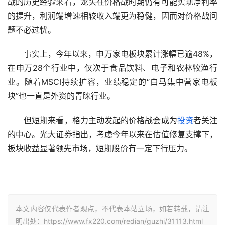
战的历史经验来看，龙头在价格战时期仍有可能实现净利率
的提升，利润端增速相较收入端更为稳健，因而对价格战问
题不必过忧。
　　事实上，今年以来，申万家电板块累计涨幅已逾48%，
在申万28个行业中，仅次于食品饮料、电子和农林牧渔行
业。随着MSCI持续扩容，业绩稳定的“白马集中营家电板
块”也一直是外资的青睐行业。
　　但短期来看，格力主动发起的价格战会成为
投资
者关注
的中心。光大证券指出，考虑今年以来在估值修复支撑下，
板块收益显著领先市场，短期股价有一定下行压力。
本文内容仅代表作者观点，不代表本站立场，如若转载，请注
明出处：https://www.fx220.com/redian/guzhi/31113.html