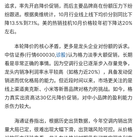
追求，率先开启降价促销，而后主要品牌商在份额压力下纷
纷跟进。根据奥维统计，10月行业线上线下均价分别同比下
降13.5%到7.1%。美的热销挂机10月价格较年初下降达20%
左右。
　　本轮降价的核心矛盾，更多是龙头企业对份额的诉求。
中信证券(行情600030,
诊股
)认为格力淡季大额促销，长期
看是非常正确的事情。因为空调行业已逐渐步入存量竞争，
龙头内销净利润率水平较高（如格力近20%），具备发动促
销进而优化格局的能力。但近段时间以来，市场更关注的是
线上渠道奥克斯、小米等新晋品牌对格力的挑战。如今，格
力真实出资高达30亿元降价促销，对中小品牌的盈利能力
杀伤力较大。
　　海通证券指出，根据历史出货数据，今年空调内销出货
量大局已定，很难出现大幅下滑，出货端风险可控。从价格