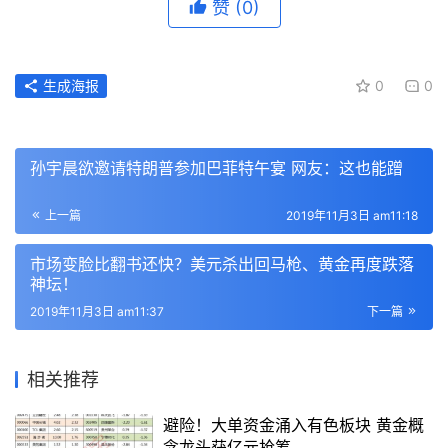
赞
(0)
生成海报
0
0
孙宇晨欲邀请特朗普参加巴菲特午宴 网友：这也能蹭
上一篇
2019年11月3日 am11:18
市场变脸比翻书还快？美元杀出回马枪、黄金再度跌落
神坛！
2019年11月3日 am11:37
下一篇
相关推荐
避险！大单资金涌入有色板块 黄金概
念龙头获亿元抢筹