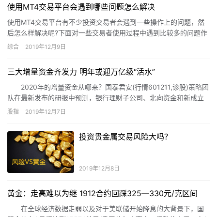
使用MT4交易平台会遇到哪些问题怎么解决
使用MT4交易平台有不少投资交易者会遇到一些操作上的问题，然
后怎么样解决呢?下面对一些交易者使用过程中遇到比较多的问题作
一下汇总：
综合
2019年12月9日
三大增量资金齐发力 明年或迎万亿级“活水”
2020年的增量资金从哪来？国泰君安(行情601211,诊股)策略团
队在最新发布的研报中预测，银行理财子公司、北向资金和新成立
公募基金这三大机构力量合计将为A股贡献约1万亿元增量资金。
股指
2019年12月7日
投资贵金属交易风险大吗？
2019年12月8日
黄金：走高难以为继 1912合约回踩325―330元/克区间
在全球经济数据走弱以及对于美联储开始降息的大背景下，国