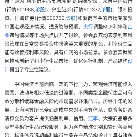
持了题为“利率衍生品市场展望”的圆桌论坛，来自中国银行
(行情601988,
诊股
)、兴业证券(行情601377,
诊股
)、银叶投
资、国海证券(行情000750,
诊股
)和浙商基金的市场专家就
中国宏观经济情况、通货膨胀预期、
央行
调整MLF利率和
企
业
违约情况等市场热点展开了讨论。参会嘉宾均表示利率风
险管理在日常交易投资中扮演至关重要的角色，利率衍生品
能有效管控利率风险，具有广阔的市场前景。参会嘉宾就如
何推动创新型利率衍生品市场，优化运行机制、产品结构
设
计
提出了专业性建议。
　　中国经济当前面临一定的下行压力，宏观经济可能步入
震荡、波动与相对低速的过渡期，不同类型金融衍生品可有
效分散和缓释金融风险的市场需求逐渐凸显。历经十年的发
展，上海清算所已全面建成中央对手清算体系，联合各综合
清算会员为客户提供涵盖利率、信用、
汇率
、大宗商品等多
类型金融衍生品配套服务，助力客户精准识别和管理各类风
险。标准债券远期等利率衍生品在产品结构设计上具有诸多