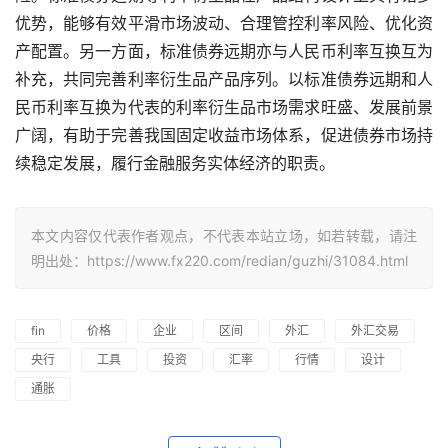
优势，能够有效平滑市场波动、合理管控利率风险、优化资
产配置。另一方面，标准债券远期亦与人民币利率互换互为
补充，共同完善利率衍生品产品序列。以标准债券远期和人
民币利率互换为代表的利率衍生品市场需求旺盛、发展前景
广阔，有助于完善我国固定收益市场体系，促进债券市场持
续稳定发展，履行金融服务实体经济的职责。
本文内容仅代表作者观点，不代表本站立场，如若转载，请注
明出处：https://www.fx220.com/redian/guzhi/31084.html
fin
价格
企业
区间
外汇
外汇交易
央行
工具
投资
汇率
行情
设计
通胀