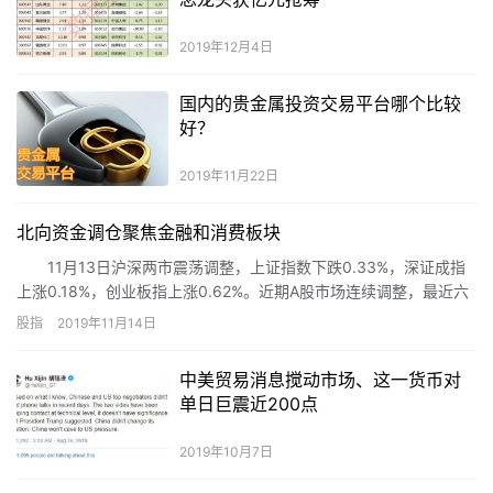
2019年12月4日
国内的贵金属投资交易平台哪个比较
好？
2019年11月22日
北向资金调仓聚焦金融和消费板块
11月13日沪深两市震荡调整，上证指数下跌0.33%，深证成指
上涨0.18%，创业板指上涨0.62%。近期A股市场连续调整，最近六
个交易日上证指数四度收阴。此前连续13个交易日净流入的北向资
股指
2019年11月14日
金开始积极调仓，连续两个交易日出现净流出，13日净流出金额为
17.63亿元。
中美贸易消息搅动市场、这一货币对
单日巨震近200点
2019年10月7日