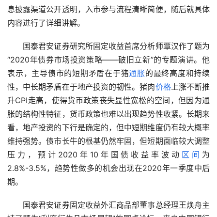
息披露渠道公开透明，入市参与流程清晰简便，随后就具体
内容进行了详细讲解。
　　国泰君安证券研究所固定收益首席分析师覃汉作了题为
“2020年债券市场投资策略――破旧立新”的专题演讲。他
表示，主导债市的短期矛盾在于猪
通胀
的最终高度和持续
性，中长期矛盾在于地产投资的韧性。猪肉
价格
上涨不断推
升CPI走高，使得货币政策丧失显性宽松的空间，但因为通
胀的结构性特征，货币政策也难以出现趋势性收紧。长期来
看，地产投资的下行是确定的，但中短期维度仍有较大概率
维持强势。债市长牛的根基仍然牢固，但短期面临较大调整
压力，预计2020年10年国债收益率波动
区间
为
2.8%-3.5%，趋势性做多的机会出现在2020年一季度中后
期。
　　国泰君安证券固定收益外汇商品部董事总经理王焕舟主