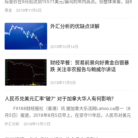
际金价在9月初达到1557.1美元/盎司的年内高点。但整体来看，自8
月初国际金价攀上1500美元/盎司，国内黄金1912合约走高至340
黄金
2019年11月5日
元/克平台后，黄金已经历了长达2个多月的盘整行情。近日包括美
国零售数据、9月耐用品订单等经济数据走弱使得黄金出现反弹走
外汇分析的优缺点详解
势，但我们认为这些激励因素不足以使得黄金重回上涨趋势，因此
维持黄金振荡偏弱，并可能进一步走弱的判断。
2019年10月14日
财经早餐：贸易前景向好黄金白银暴
跌 关注非农报告与鲍威尔讲话
2019年11月5日
人民币兑美元汇率“破7” 对于加拿大华人有何影响？
FX168财经报社（香港）讯 据加拿大乐活网Lahoo.ca周一（8
月5日）报道，2019年8月5日早上，在坚守11年后，人民币对美元
的“离岸价”突破了7，一度“贬值”至7.1092，随着这波美元的涨幅，
外汇分析
2019年11月11日
人民币与加币的汇率也突破5.34。