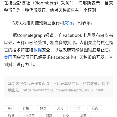
在接受彭博社（Bloomberg）采访时，海耶斯表示一旦天
秤币作为一种代币发行，他对天秤币只有一个预测。
　　“我认为这将摧毁商业银行和
央行
，”他表示。
　　据Cointelegraph报道，自Facebook上月发布白皮书
以来，天秤币已经受到了相当多的批评。人们关注的焦点是
它的技术特征和
数据
安全，以及政府可能试图彻底禁止它。
美国
国会议员们已经要求Facebook停止天秤币的开发，直
到对话进行为止。
本文内容仅代表作者观点，不代表本站立场，如若转载，请注
明出处：https://www.fx220.com/redian/btb/30851.html
fin
价格
协议
央行
平台
投资
数据
比特币
消费
社交
美国