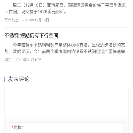
周三（12月18日）亚市尾盘，国际现货黄金价格于平盘附近来
回拉锯，现交投于1476美元附近。
平台动态
2019年12月18日
不锈钢 短期仍有下行空间
今年铬镍系不锈钢粗钢产量整体稳中有增，呈现逐步增长的态
势。数据显示，今年前两个季度国内铬镍系不锈钢粗钢产量快速攀
升，同比分别增长8%和22%。
期货
2019年11月19日
发表评论
*
昵称：