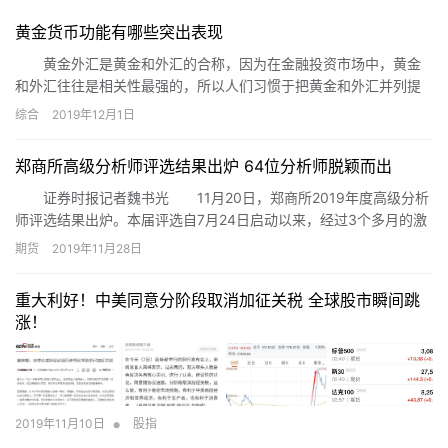
黄金货币功能有哪些突出表现
黄金外汇是黄金和外汇的合称，因为在金融投资市场中，黄金
和外汇往往是相关性最强的，所以人们习惯于把黄金和外汇并列提
及。黄金市场是一个全球性的市场，可以24小时在世界各地不停交
综合
2019年12月1日
易。那么，黄金货币功能有哪些突出表现。
郑商所高级分析师评选结果出炉 64位分析师脱颖而出
证券时报记者魏书光 11月20日，郑商所2019年度高级分析
师评选结果出炉。本届评选自7月24日启动以来，经过3个多月的激
烈角逐，最终有64位分析师获奖，另外还有11位分析师获评“资深高
期货
2019年11月28日
级分析师”。记者了解到，64位获奖分析师中，白糖组8人、棉系组
8人、菜系组8人、苹果组6人、甲醇组8人、PTA组8人、动力煤组7
重大利好！中美同意分阶段取消加征关税 全球股市瞬间跳
人、玻璃组3人、铁合金组3人、期权组5人。
涨！
•
2019年11月10日
股指