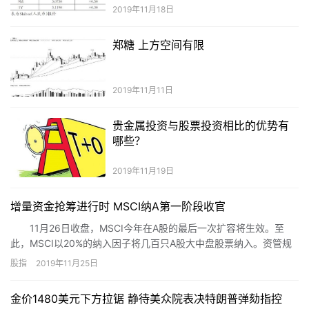
2019年11月18日
郑糖 上方空间有限
2019年11月11日
贵金属投资与股票投资相比的优势有
哪些？
2019年11月19日
增量资金抢筹进行时 MSCI纳A第一阶段收官
11月26日收盘，MSCI今年在A股的最后一次扩容将生效。至
此，MSCI以20%的纳入因子将几百只A股大中盘股票纳入。资管规
模超6万亿美元的贝莱德预计，此次纳入将为A股带来67亿美元（折
股指
2019年11月25日
合471亿元人民币）的被动增量资金，资金量为8月MSCI扩容的两
倍。按照过往经验，绝大多数被动增量资金将于指数生效日随尾盘
金价1480美元下方拉锯 静待美众院表决特朗普弹劾指控
进入。业内人士表示，26日A股尾盘资金动向值得关注。