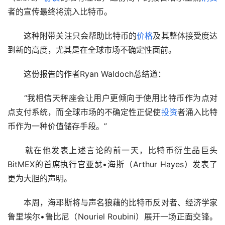
者的宣传最终将流入比特币。 
　　这种附带关注只会帮助比特币的
价格
及其整体接受度达
到新的高度，尤其是在全球市场不确定性面前。
　　这份报告的作者Ryan Waldoch总结道：
　　“我相信天秤座会让用户更倾向于使用比特币作为点对
点支付系统，而全球市场的不确定性正促使
投资
者涌入比特
币作为一种价值储存手段。”
　　就在他发表上述言论的前一天，比特币衍生品巨头
BitMEX的首席执行官亚瑟•海斯（Arthur Hayes）发表了
更为大胆的声明。 
　　本周，海耶斯将与声名狼藉的比特币反对者、经济学家
鲁里埃尔•鲁比尼（Nouriel Roubini）展开一场正面交锋。