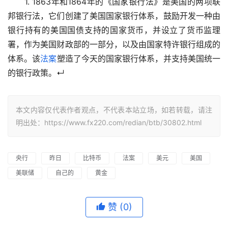
　　1. 1863年和1864年的《国家银行法》是美国的两项联
邦银行法，它们创建了美国国家银行体系，鼓励开发一种由
银行持有的美国国债支持的国家货币，并设立了货币监理
署，作为美国财政部的一部分，以及由国家特许银行组成的
体系。该
法案
塑造了今天的国家银行体系，并支持美国统一
的银行政策。↵
本文内容仅代表作者观点，不代表本站立场，如若转载，请注
明出处：https://www.fx220.com/redian/btb/30802.html
央行
昨日
比特币
法案
美元
美国
美联储
自己的
黄金
赞
(0)