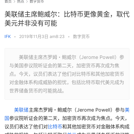
首页
热点
数字货币
美联储主席鲍威尔：比特币更像黄金，取代
美元并非没有可能
IFK
•
2019年11月3日 am8:23
•
数字货币
美联储主席杰罗姆・鲍威尔（Jerome Powell）参
与美国参议院听证会的第二天，加密货币再次成为焦
点。今天，议员们表达了他们对比特币和其他加密货币
对金融体系构成威胁的担忧，包括比特币取代美元成为
世界储备货币的可能挑战。
美联储
主席杰罗姆・鲍威尔（Jerome Powell）参与
美
国
参议院听证会的第二天，加密货币再次成为焦点。今天，
议员们表达了他们对
比特币
和其他加密货币对金融体系构成