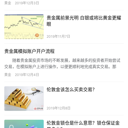
们连最最基础的炒黄金交易术语都不了解。下文就收集了几条常用
黄金
2019年12月3日
的炒黄金术语与大家分享，希望能对新手投资者有所帮助。
贵金属前景光明 白银或将比黄金更耀
眼
2019年11月7日
贵金属模拟账户开户流程
随着贵金属投资市场的不断发展，越来越多的投资者开始尝试
交易，在模拟账户上进行操作，以便更顺利地完成真实交易。那
么，贵金属模拟账户怎样开户呢?接下来，小编以万銮国际为例简单
黄金
2019年12月4日
介绍贵金属模拟账户开户流程。
伦敦金该怎么买卖交易？
2019年12月8日
伦敦金锁仓是什么意思？锁仓保证金