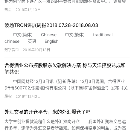
格为何全面下跌？这一难题的答案很可能隐藏在货币中。广谱资金
价格下降的背面是货币贵了、货币少了。 根据德意志银行…
热点
2019年1月10日
波场TRON进展周报2018.07.28-2018.08.03
中文(简体) Chinese 中文(繁体) traditional
chinese 英语 English
数字货币
2019年10月13日
舍得酒业公布控股股东欠款解决方案 称与天洋控股达成和
解共识
中国网财经12月3日讯（记者 陈琼）12月3日晚间，舍得酒业
(行情600702,诊股)股份有限公司（以下简称“舍得酒业”）发布《关
于网络传闻的补充说明公告》，针对网络传闻“天洋控股集团持有的
股指
2019年12月2日
沱牌舍得集团股权存在其他3轮司法冻结”信息进行了说明。
外汇交易的开仓平仓，米的外汇爆仓了吗
大学生创业贷款流程什么是外汇双向开仓 我国外汇期权交易运
行多年，逐渐为外汇交易者所熟知。如何保持稳定的利益，成为高