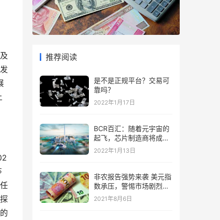
以及
推荐阅读
发
是不是正规平台？交易可
展
靠吗？
上
2022年1月17日
BCR百汇：随着元宇宙的
起飞，芯片制造商将成为
“赢家”
2022年1月13日
02
莎
非农报告强势来袭 美元指
任
数承压，警惕市场剧烈波
动
探
2021年8月6日
行的