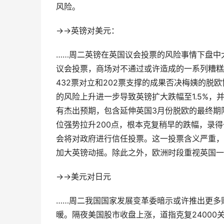
风险。
→→英镑对美元：
……周二英镑在英国议会投票的风险事情下盘中
议会投票，商场对不通过或许造成的一系列糟糕预
432票对立和202票支撑的成果否决梅姨的
的风险上升进一步导致英镑扩大跌幅至1.5%，并
有杰出预期，包含延伸英国3月份脱欧的最终期
位强势拉升200点，根本克复稍早的跌幅，录得
会将对政府进行信任投票。这一投票含义严重，
加大英镑动摇。除此之外，欧洲时段重视英国一
→→美元对日元
……周二我国国家发展变革委暗示或许推出更多
暖。隔夜美国股市收盘上涨，道指克复24000关