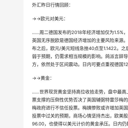
外汇昨日行情回顾：
→→欧元对美元：
……周二德国发布的2018年经济增加仅为1.
英国无序脱欧是德国经济增加的主要风险来源。
布之后，欧元/美元短线急挫40点至1.142
弱于预期，仍需求相当规模的影响。鸽派言辞导致欧
方，依然处于区间震动。日内可要点重视德国12月
→→黄金：
……世界现货黄金坚持高位收拾走势，盘中最高上探1
票支撑的压倒性优势否决了英国辅弼特雷莎梅的
梅政府进行不信任投票。梅姨惨败或许增加英国
投票中过关的预期，商场心情坚持杰出，欧美股
96.00，也使得以美元计价的黄金承压。日内