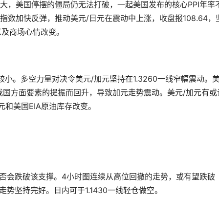
大，美国停摆的僵局仍无法打破，一起美国发布的核心PPI年率
数加快反弹，推动美元/日元在震动中上涨，收盘报108.64，
以及商场心情改变。
小。多空力量对决令美元/加元坚持在1.3260一线窄幅震动。
我国方面要素的提振而回升，导致加元走势震动。美元/加元有或
元和美国EIA原油库存改变。
是否会跌破该支撑。4小时图连续从高位回撤的走势，或有望跌破
下挫走势坚持完好。日内可于1.1430一线轻仓做空。