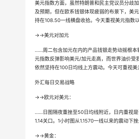
美元指数方面，虽然特朗普和民主党议员分歧加
及预期，但在欧系钱银体现疲弱的布景下，美元指
持在108.50一线横盘收拾。今天重视美元指数
→→美元对加元
……周二包含加元在内的产品钱银走势动摇根本较
元指数反弹影响美元/加元走高，而世界油价受
依然坚持在100日均线上方震动。今天可重视美
外汇每日交易战略
→→欧元对美元：
……日图隔夜重挫至50日均线附近，日内重视
1.14关口。1小时图从1.1570一线以来的震动
→→黄金：