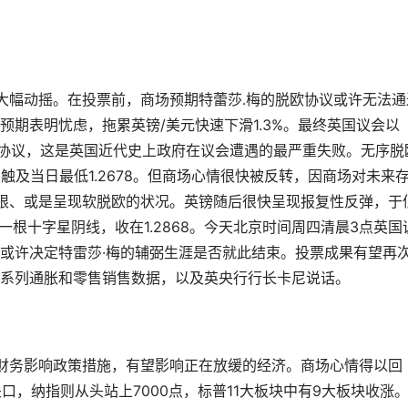
大幅动摇。在投票前，商场预期特蕾莎.梅的脱欧协议或许无法通
期表明忧虑，拖累英镑/美元快速下滑1.3%。最终英国议会以
脱欧协议，这是英国近代史上政府在议会遭遇的最严重失败。无序脱
触及当日最低1.2678。但商场心情很快被反转，因商场对未来
限、或是呈现软脱欧的状况。英镑随后很快呈现报复性反弹，于
一根十字星阴线，收在1.2868。今天北京时间周四清晨3点英国
或许决定特雷莎·梅的辅弼生涯是否就此结束。投票成果有望再
系列通胀和零售销售数据，以及英央行行长卡尼说话。
财务影响政策措施，有望影响正在放缓的经济。商场心情得以回
口，纳指则从头站上7000点，标普11大板块中有9大板块收涨