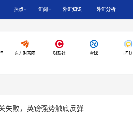
热点
汇闻
外汇知识
外汇分析
行
东方财富网
财联社
雪球
i问财
脱欧闯关失败，英镑强势触底反弹