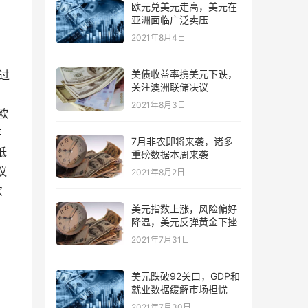
欧元兑美元走高，美元在
亚洲面临广泛卖压
2021年8月4日
过
美债收益率携美元下跌，
关注澳洲联储决议
2021年8月3日
欧
存
7月非农即将来袭，诸多
低
重磅数据本周来袭
议
2021年8月2日
次
美元指数上涨，风险偏好
降温，美元反弹黄金下挫
2021年7月31日
美元跌破92关口，GDP和
就业数据缓解市场担忧
。
2021年7月30日