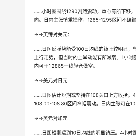
……小时图围绕1290剧烈震动，重心有所下移
向。日内主张慎重操作，1285-1295区间不
→→英镑对美元：
……日图反弹势能受100日均线的镇压较明显，坚
上行走势，但当时的上举动能有所减弱。1小时图
内可于1.2865一线轻仓做空。
→→美元对日元
……日图估计短期或坚持在108关口上方收拾。4
108.00-108.80区间窄幅震动。日内主张可在1
→→美元对加元
……日图短期遭到10日均线的明显镇压。4小时图