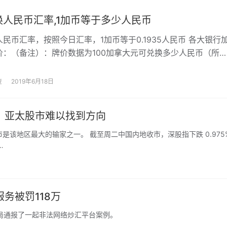
换人民币汇率,1加币等于多少人民币
民币汇率，按照今日汇率，1加币等于0.1935人民币 各大银行
价：（备注）：牌价数据为100加拿大元可兑换多少人民币（所
国境内银行） 银行 中间价 …
查
2019年6月18日
，亚太股市难以找到方向
该地区最大的输家之一。 截至周二中国内地收市，深股指下跌 0.975
…
务被罚118万
局通报了一起非法网络炒汇平台案例。