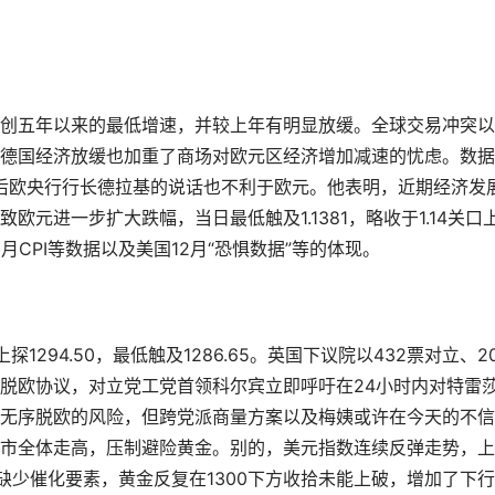
5%，创五年以来的最低增速，并较上年有明显放缓。全球交易冲突
德国经济放缓也加重了商场对欧元区经济增加减速的忧虑。数据
2。之后欧央行行长德拉基的说话也不利于欧元。他表明，近期经济发
元进一步扩大跌幅，当日最低触及1.1381，略收于1.14关口
CPI等数据以及美国12月“恐惧数据”等的体现。
294.50，最低触及1286.65。英国下议院以432票对立、2
脱欧协议，对立党工党首领科尔宾立即呼吁在24小时内对特雷
无序脱欧的风险，但跨党派商量方案以及梅姨或许在今天的不信
市全体走高，压制避险黄金。别的，美元指数连续反弹走势，上
仍缺少催化要素，黄金反复在1300下方收拾未能上破，增加了下