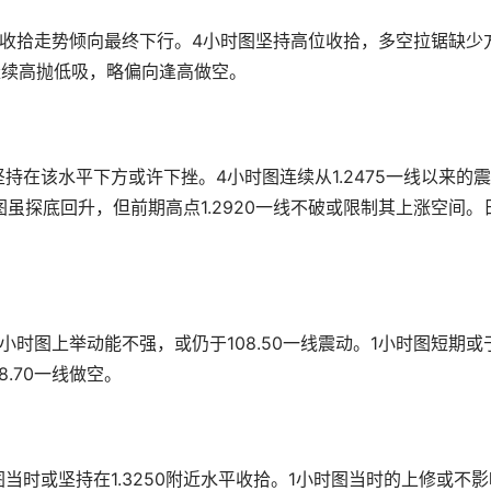
，收拾走势倾向最终下行。4小时图坚持高位收拾，多空拉锯缺少
破继续高抛低吸，略偏向逢高做空。
持在该水平下方或许下挫。4小时图连续从1.2475一线以来的
虽探底回升，但前期高点1.2920一线不破或限制其上涨空间。
小时图上举动能不强，或仍于108.50一线震动。1小时图短期或
08.70一线做空。
当时或坚持在1.3250附近水平收拾。1小时图当时的上修或不影