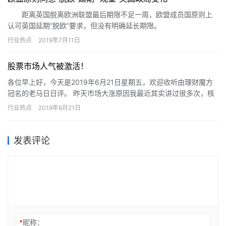
距离英国脱离欧洲联盟最后期限不足一周，欧盟成员国原则上
认可英国延期“脱欧”要求，但没有明确延长期限。
行业热点
2019年7月11日
股票市场人气被激活！
各位早上好，今天是2019年6月21日星期五，欢迎收听由理财魔方
冠名的老马日日评。 昨天市场大涨原因我最近其实讲过很多次，核
心的一个理由就是市场需要人气的提振，需要，两个字很重要，…
行业热点
2019年6月21日
发表评论
*
昵称：