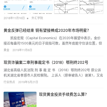
•
2018年11月16日
外汇学院
黄金反弹已经结束 铜有望接棒成2020年市场明星？
凯投宏观（Capital Economics）在2020年展望中表示，金价
接近每盎司1500美元的日子屈指可数，虽然年底能守住该位置，但
2020年将回落至1350美元，2021年回落至1250美元。美联储不那
黄金
2019年11月6日
么鸽派、全球经济增长反弹以及需求下降都是打压金价的背后因
素。不过，该机构预计铜价将出现反弹，虽然供应依然疲软，但需
现货诈骗案二审刑事裁定书（2018）鄂刑终202号
求有望回升，2020年底有望升至每吨6800美元。
湖北省高级人民法院 刑 事 裁 定 书 （2018）鄂刑终202号 原公诉
机关湖北省孝感市人民检察院。 上诉人（原审被告人）谢某1，又名
谢宇凡，性别：××，汉族，于广东省雷州市，广…
行业热点
2019年5月21日
现货黄金投资手续费怎么算？