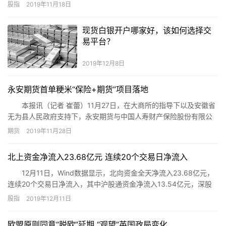
证监会已研究制定了提高上市公司质量行动计划，可以预期，上市
股指
2019年11月18日
公司整体质量将会有较大幅度的提升。
现货白银开户哪家好，该如何选择交
易平台？
2019年12月8日
永安期货首单粳米“保险+期货”项目落地
本报讯（记者 崔蕾）11月27日，在大商所的指导下以及安徽省
无为县人民政府支持下，永安期货与中国人寿财产保险股份有限公
司合作，在芜湖市无为县成功落地首单粳米“保险+期货”项目。
期货
2019年11月28日
北上资金净流入23.68亿元 连续20个交易日净流入
12月11日，Wind数据显示，北向资金全天净流入23.68亿元，
连续20个交易日净流入，其中沪股通资金净流入13.54亿元，深股
通资金净流入10.14亿元。今年以来北上资金累计净流入金额已达到
股指
2019年12月11日
了3080.13亿元。
欧盟原则同意“脱欧”延期 “观望”英国政局变化