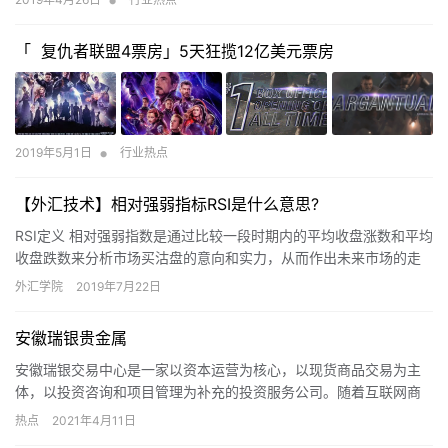
「 复仇者联盟4票房」5天狂揽12亿美元票房
•
2019年5月1日
行业热点
【外汇技术】相对强弱指标RSI是什么意思?
RSI定义 相对强弱指数是通过比较一段时期内的平均收盘涨数和平均
收盘跌数来分析市场买沽盘的意向和实力，从而作出未来市场的走
势。 RSI指标的取值在0—100之间。 RSI使用原则 …
外汇学院
2019年7月22日
安徽瑞银贵金属
安徽瑞银交易中心是一家以资本运营为核心，以现货商品交易为主
体，以投资咨询和项目管理为补充的投资服务公司。随着互联网商
务时代的到来，为了满足全国客户对贵金属需求，以及方便客户的
热点
2021年4月11日
购买与…