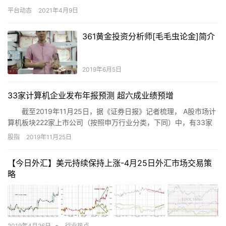
报6.5490，23:3…
平台动态
2021年4月9日
361黄金投资分析师[毛毛虫论金]简介
2019年6月5日
33家计算机企业发布年报预测 超六成业绩预增
截至2019年11月25日，据《证券日报》记者梳理， A股市场计
算机板块222家上市公司（按照申万行业分类，下同）中，有33家
已公布2019年度业绩预测情况，其中包括硬件（计算机设备产业）
股指
2019年11月25日
公司11家、软件（IT服务和软件开发产业）公司22家。
【今日外汇】美元持续保持上涨-4月25日外汇市场交易策
略
•
2019年4月26日
行业热点