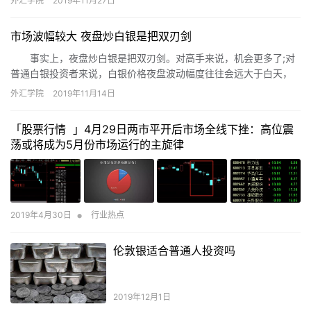
外汇学院
2019年11月27日
市场波幅较大 夜盘炒白银是把双刃剑
事实上，夜盘炒白银是把双刃剑。对高手来说，机会更多了;对
普通白银投资者来说，白银价格夜盘波动幅度往往会远大于白天，
白银操作起来难度也更大。
外汇学院
2019年11月14日
「股票行情 」4月29日两市平开后市场全线下挫：高位震
荡或将成为5月份市场运行的主旋律
•
2019年4月30日
行业热点
伦敦银适合普通人投资吗
2019年12月1日