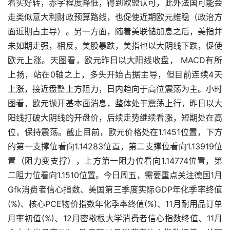
着实好转，赤字程度降低，得到欧盟认可，此外法国可能会
走类似意大利财政预算路线，也促使近期欧元维稳（政治方
面近期占主导）。另一方面，随着美联储加息之后，美指并
未如期走强，相反，美股暴跌，美指也以大阴线下跌，促使
欧元上涨。天图看，欧元昨日以大阳线收盘， MACD有所
上扬，站在0轴之上，多头开始占据主导，但目前连续4天
上涨，接近盘整上方阻力，日内趋向于高位震荡为主。小时
图看，欧元抛开基本面消息，整体处于震荡上行，昨日以大
阳线打破大阴线的开盘价，后续走势继续看涨，短期处在高
位，保持震荡。截止目前，欧元价格处在1.1451位置，下方
的第一支撑位看向1.14283位置，第二支撑位看向1.13919位
置（阻力变支撑），上方第一阻力位看向1.14774位置，第
二阻力位看向1.1510位置。今日周五，需要重点关注德国1月
Gfk消费者信心指数、美国第三季度实际GDP年化季率终值
(%)、核心PCE物价指数年化季率终值(%)、11月耐用品订单
月率初值(%)、12月密歇根大学消费者信心指数终值、11月