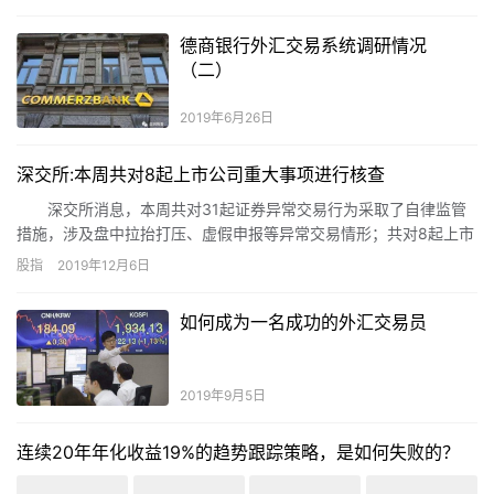
金…
德商银行外汇交易系统调研情况
（二）
2019年6月26日
深交所:本周共对8起上市公司重大事项进行核查
深交所消息，本周共对31起证券异常交易行为采取了自律监管
措施，涉及盘中拉抬打压、虚假申报等异常交易情形；共对8起上市
公司重大事项进行核查，并上报证监会4起涉嫌违法违规案件线索。
股指
2019年12月6日
如何成为一名成功的外汇交易员
2019年9月5日
连续20年年化收益19%的趋势跟踪策略，是如何失败的？