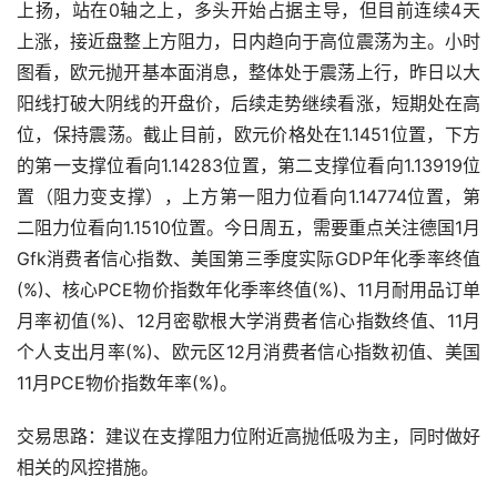
上扬，站在0轴之上，多头开始占据主导，但目前连续4天
上涨，接近盘整上方阻力，日内趋向于高位震荡为主。小时
图看，欧元抛开基本面消息，整体处于震荡上行，昨日以大
阳线打破大阴线的开盘价，后续走势继续看涨，短期处在高
位，保持震荡。截止目前，欧元价格处在1.1451位置，下方
的第一支撑位看向1.14283位置，第二支撑位看向1.13919位
置（阻力变支撑），上方第一阻力位看向1.14774位置，第
二阻力位看向1.1510位置。今日周五，需要重点关注德国1月
Gfk消费者信心指数、美国第三季度实际GDP年化季率终值
(%)、核心PCE物价指数年化季率终值(%)、11月耐用品订单
月率初值(%)、12月密歇根大学消费者信心指数终值、11月
个人支出月率(%)、欧元区12月消费者信心指数初值、美国
11月PCE物价指数年率(%)。
交易思路：建议在支撑阻力位附近高抛低吸为主，同时做好
相关的风控措施。