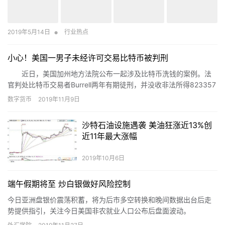
•
2019年5月14日
行业热点
小心！美国一男子未经许可交易比特币被判刑
近日，美国加州地方法院公布一起涉及比特币洗钱的案例。法
官判处比特币交易者Burrell两年有期徒刑，并没收非法所得823357
美元。因他从事无牌转账业务，并向超过1000名的美国客户出售比
数字货币
2019年11月9日
特币，且金额达数十万美元。
沙特石油设施遇袭 美油狂涨近13%创
近11年最大涨幅
2019年10月6日
端午假期将至 炒白银做好风险控制
今日亚洲盘银价震荡积蓄，将为后市多空转换和晚间数据出台后走
势提供指引，关注今日美国非农就业人口公布后盘面波动。