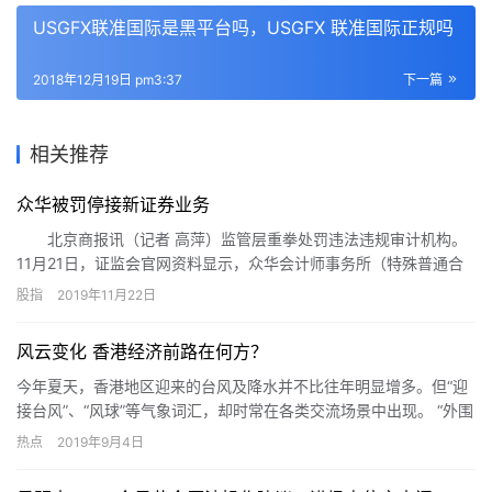
USGFX联准国际是黑平台吗，USGFX 联准国际正规吗
2018年12月19日 pm3:37
下一篇
相关推荐
众华被罚停接新证券业务
北京商报讯（记者 高萍）监管层重拳处罚违法违规审计机构。
11月21日，证监会官网资料显示，众华会计师事务所（特殊普通合
伙）（以下简称“众华”）因此前在执行审计业务过程中未能勤勉尽
股指
2019年11月22日
责，被暂停承接新的证券业务。在业内人士看来，这无疑显示出监
管层狠抓中介监管，规范资本市场财务信息质量看门人职责。而对
风云变化 香港经济前路在何方？
于众华而言，此次处罚亦不可避免地对其业务造成影响。
今年夏天，香港地区迎来的台风及降水并不比往年明显增多。但“迎
接台风”、“风球”等气象词汇，却时常在各类交流场景中出现。 “外围
在刮大风。香港近两个月大家都知道，社会事件令社会很绷紧…
热点
2019年9月4日