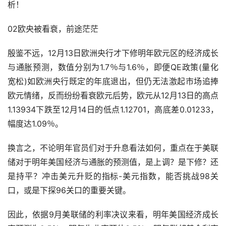
析！
02欧央被看衰，前途茫茫
殷鉴不远，12月13日欧洲央行才下修明年欧元区的经济成长
与通胀预测，数值分别为1.7％与1.6％，即便QE政策(量化
宽松)如欧洲央行既定的年底退出，但仍无法激起市场追捧
欧元情绪，反而纷纷看衰欧元后势，欧元从12月13日的高点
1.13934下跌至12月14日的低点1.12701，高底差0.01233，
幅度达1.09％。
换言之，不论明年官员们对于升息看法如何，重点在于美联
储对于明年美国经济与通胀的预测值，是上调？是下修？还
是持平？冲击美元升贬的指标-美元指数，能否挑战98关
口，或是下探96关口的重要关键。
因此，依据9月美联储的利率决议来看，明年美国经济成长