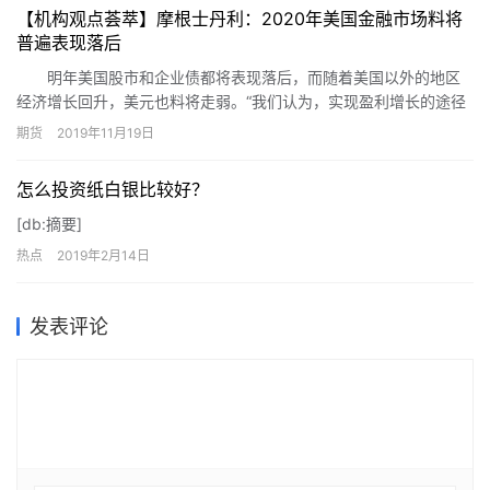
【机构观点荟萃】摩根士丹利：2020年美国金融市场料将
普遍表现落后
明年美国股市和企业债都将表现落后，而随着美国以外的地区
经济增长回升，美元也料将走弱。“我们认为，实现盈利增长的途径
更为清晰的市场（日本与新兴市场），或者由于政治风险不断下降
期货
2019年11月19日
拥有评级调整空间的市场（欧洲），它们的潜在上升空间更大，”
Andrew Sheets、Michael Wilson和Matthew Hornbach等策略师在
怎么投资纸白银比较好？
11月17日有关股市的年度展望中写道。这家华尔街银行预计，到明
年年底，标普500指数将从上周收盘时的3120点小幅下跌至3000
[db:摘要]
点。
热点
2019年2月14日
发表评论