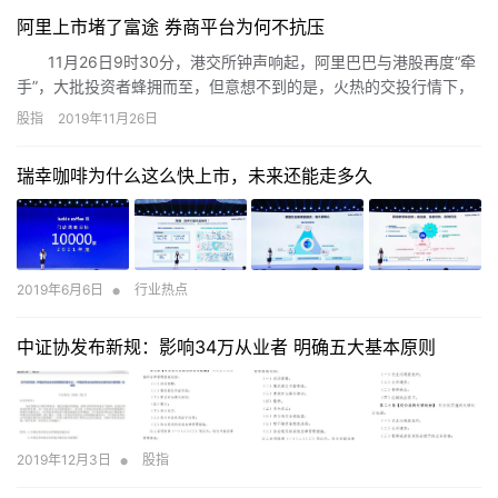
阿里上市堵了富途 券商平台为何不抗压
11月26日9时30分，港交所钟声响起，阿里巴巴与港股再度“牵
手”，大批投资者蜂拥而至，但意想不到的是，火热的交投行情下，
有券商交易系统瞬间拥堵，多名投资者反映在富途证券上短时无法
股指
2019年11月26日
交易业务，一时间怨声载道。事实上，类似的故障不止一次，早在
2015年牛市高潮期以及今年初股市交投活跃之际，就出现过多次券
瑞幸咖啡为什么这么快上市，未来还能走多久
商交易系统拥堵情况，有分析人士对北京商报记者表示，券商交易
系统的性能和稳定性直接关乎投资者的利益，类似事件需要引起警
觉，从根本上还需强化技术实力。
•
2019年6月6日
行业热点
中证协发布新规：影响34万从业者 明确五大基本原则
•
2019年12月3日
股指