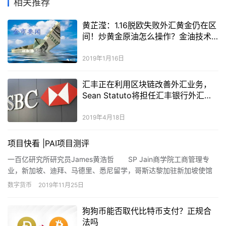
相关推荐
黄芷滢：1.16脱欧失败外汇黄金仍在区
间！炒黄金原油怎么操作？金油技术
分析
2019年1月16日
汇丰正在利用区块链改善外汇业务，
Sean Statuto将担任汇丰银行外汇销
售高级副总裁
2019年4月18日
项目快看 |PAI项目测评
一百亿研究所研究员James黄浩哲 SP Jain商学院工商管理专
业，新加坡、迪拜、马德里、悉尼留学，哥斯达黎加驻新加坡使馆
实习生。
数字货币
2019年11月25日
狗狗币能否取代比特币支付？正规合
法吗