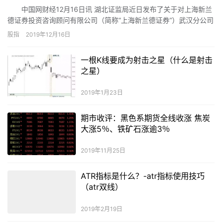
中国网财经12月16日讯 湖北证监局近日发布了关于对上海新兰
德证券投资咨询顾问有限公司（简称“上海新兰德证券”）武汉分公司
采取责令改正监管措施的决定。经查，上海新兰德武汉分公司存在
股指
2019年12月16日
以下问题：分公司营业场所发生变化、具有投资咨询从业资格的业
务人员发生变化，未能及时履行报告手续；未在分公司营业场所规
一根K线要成为射击之星（什么是射击
范公示证券投资顾问及证券投资咨询业务资格等信息。
之星）
2019年1月23日
期市收评：黑色系期货全线收涨 焦炭
大涨5％、铁矿石涨逾3％
2019年11月25日
ATR指标是什么？-atr指标使用技巧
（atr双线）
2019年2月19日