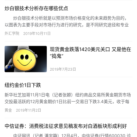
应增加的综合因素。 分析师称，石油供应受限提振油市看多情绪
炒白银技术分析存在哪些优点
Nick Cunningham指出，随着OPEC+实行减产、越来越多产油国严
重停产导
炒白银技术分析就是以预测市场价格变化的未来趋势为目的，
以图表为主要手段对市场行为进行的研究，是不同研究途径和专业
领域的完美结合。
外汇学院
2019年10月11日
现货黄金跌落1420美元关口 又是他在
“捣鬼”
2019年7月23日
纽约金价1日下跌
新华社芝加哥11月1日电（记者张嫄）纽约商品交易所黄金期货市场
交投最活跃的12月黄金期价1日比前一交易日下跌3.4美元，收于每
盎司1511.4美元，跌幅为0.22%。 分析人士说，…
黄金
2019年11月2日
中信证券：消费税法征求意见稿发布对白酒板块形成利好
中证网讯（记者 潘宇静）12月4日，中信证券(行情600030,诊