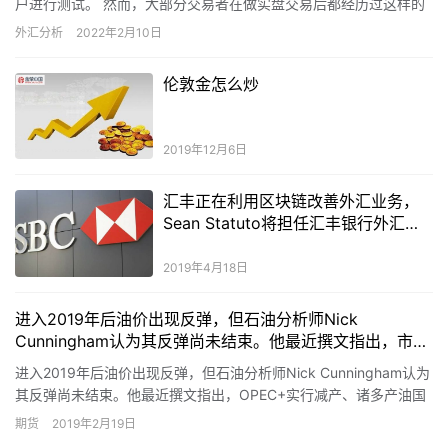
户进行测试。 然而，大部分交易者在做实盘交易后都经历过这样的
困惑：为什么模拟交易赚钱，实盘交易却赔钱，问题出在哪里？
外汇分析
2022年2月10日
FX…
伦敦金怎么炒
2019年12月6日
汇丰正在利用区块链改善外汇业务，
Sean Statuto将担任汇丰银行外汇销
售高级副总裁
2019年4月18日
进入2019年后油价出现反弹，但石油分析师Nick
Cunningham认为其反弹尚未结束。他最近撰文指出，市场
目前存在诸多利好因素，包括OPEC+实行减产、诸多产油
进入2019年后油价出现反弹，但石油分析师Nick Cunningham认为
国产量下滑、美国有意缓解国际贸易紧张局势。
其反弹尚未结束。他最近撰文指出，OPEC+实行减产、诸多产油国
产量下滑减少石油供应，油市情绪可能转为看多。不过，他同时指
期货
2019年2月19日
出，市场最大的下行风险可能是全球经济放缓、需求走软和美国供