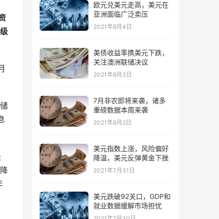
欧元兑美元走高，美元在
亚洲面临广泛卖压
资
2021年8月4日
级
美债收益率携美元下跌，
关注澳洲联储决议
月
2021年8月3日
7月非农即将来袭，诸多
储
重磅数据本周来袭
息
2021年8月2日
美元指数上涨，风险偏好
最
降温，美元反弹黄金下挫
降
2021年7月31日
年
美元跌破92关口，GDP和
就业数据缓解市场担忧
2021年7月30日