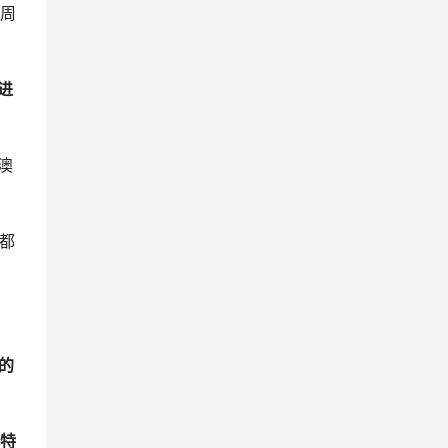
周
进
澳
都
。
的
特