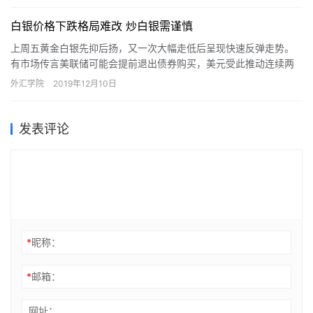
白银价格下跌格局难改 炒白银需谨慎
上周五黄金白银先抑后扬，又一次大幅走低后呈现快速反弹走势。
有市场传言美联储可能会提前退出债券购买，美元受此推动连续两
个交易日大幅上涨，一度上破3月27号高点83.30创8个月新高，非
外汇学院
2019年12月10日
美承压下跌纷纷刷新低点，不过跌势并未延续，非美和商品纽约午
盘后都录得反弹，美股则在尾盘的快速拉升，三大股指再度收涨。
发表评论
*
昵称：
*
邮箱：
网址：