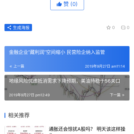
赞
(0)
生成海报
0
0
金融企业“藏利润”空间缩小 民营险企纳入监管
上一篇
2019年9月27日 am11:14
地缘风险忧虑抵消需求下降预期，美油持稳于56关口
2019年9月27日 pm12:49
下一篇
相关推荐
通胀还会惊扰A股吗？ 明天该这样操