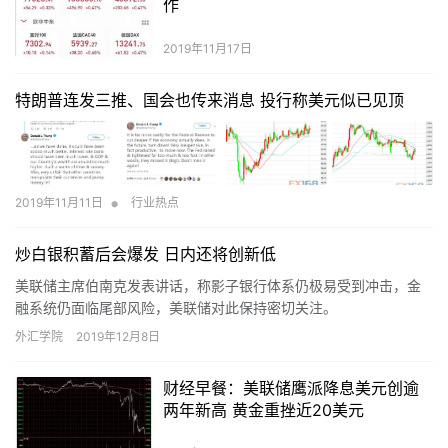
作
2019年11月17日
特朗普连发三推、国会也传来消息 投行称美元似已见顶
•
2019年11月11日
行业热点
炒白银积蓄后会爆发 日内还将创新低
美联储主席伯南克发表讲话，称影子银行体系仍极易受到冲击，金
融系统仍面临尾部风险，美联储对此保持密切关注。
外汇学院
2019年12月8日
财经早餐：美联储鹰派降息美元创逾
两年新高 黄金重挫近20美元