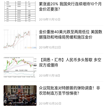
累涨逾20% 我国央行连续增持10个月
金价还要涨？
2019年11月10日
金价重挫40美元跌至两周低位 美国数
据强劲和地缘局势缓和施压金价
2019年10月22日
【洞悉・汇市】人民币多头暂歇 多空
双方或僵持
2019年11月18日
众议院批准对特朗普的弹劾调查！非
农恐制造万圣节惊悚夜？
2019年10月30日