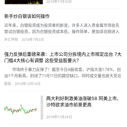
2019年11月10日
新手炒白银该如何操作
近年来，白银投资成为投资者的新宠，许多人进入贵金属市场会先
尝试白银投资，因为白银投资成本低，操作简单，更加适合刚进入
贵金属市场的新人。但是，进入白银投资市场的人不是开个户就能
外汇学院
2019年7月3日
盈利的…
强力反弹后重磅来袭：上市公司分拆境内上市规定出台 7大
门槛4大核心有调整 这些受益股要火？
市场终于暴力反弹了！截至今日A股收盘，沪指大涨1.78%，创
出1个月新高，封闭了11月11日的跳空缺口，同时成交量也放大至近
3个月新高，强势尽显。
股指
2019年12月14日
两大利好刺激美油涨破58 阿美上市、
沙特欲求油市前景更高
2019年11月24日