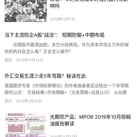
响吗
2019年12月1日
当下主流险企A股“战法”： 短期防御+中期布局
近期股市震荡加剧，多空分歧再现。作为资本市场主力军的保
险机构对此怎么看？又会怎么操作？
股指
2019年11月14日
外汇交易生涯少走5年弯路？秘诀在此
美国期货专家《市场轮廓理论》的作者施泰美亚总结出一个非常精
辟的公式： 交易结果=市场理解×（交易策略+自我认识） 从长期
看，交易成绩是一个人以他的整体或全部投入到市场中运作的结
热点
2019年1月30日
果。…
光期农产品：MPOB 2019年10月棕榈
油报告解读
2019年11月12日