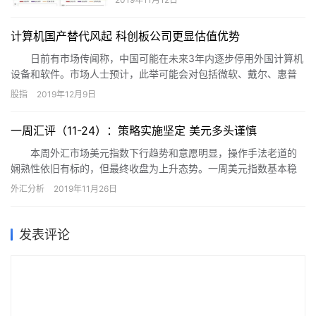
计算机国产替代风起 科创板公司更显估值优势
日前有市场传闻称，中国可能在未来3年内逐步停用外国计算机
设备和软件。市场人士预计，此举可能会对包括微软、戴尔、惠普
在内的美国科技公司造成一定冲击。受此消息影响，A股中的半导体
股指
2019年12月9日
和软件概念股纷纷启动上涨行情。
一周汇评（11-24）：策略实施坚定 美元多头谨慎
本周外汇市场美元指数下行趋势和意愿明显，操作手法老道的
娴熟性依旧有标的，但最终收盘为上升态势。一周美元指数基本稳
定在97点水平，周末上升到98点。其中周一和周五为97.8168点和
外汇分析
2019年11月26日
98.2642点；区间最高是98.3147点，最低为97.6789点。一周欧元
兑美元汇率稳定1.10美元线上，相对稳定偏上清晰。英镑兑美元汇率
保持上升态势，基本稳定在1.28-1.29美元。瑞郎对美元汇率稳定在
发表评论
0.99瑞郎，变化较小。日元对美元汇率保持108日元水平，升贬不
确定。加元对美元汇率偏向贬值，区间在1.32-1.33加元。澳元兑美
元汇率上升不足，区间在0.67-0.68美元。新西兰元兑美元汇率保持
0.64美元，有过0.63美元区间。我国人民币对美元汇率趋向贬值继
续，其中在岸人民币从7.0260元下行至7.0391元贬值依旧；区间最