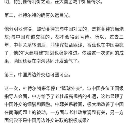
明，特别懂得制衡之道，在大国游戏中如鱼得水。
第二，杜特尔特的确有久远目光。
他分明地晓得，鼓动菲律宾与中国对立的，是将菲律宾当炮
灰;与中国真诚交往的，都不会得到亏待。所以，过去三
年，中菲关系转圜后，菲律宾获益匪浅，香蕉也在中国卖疯
了，他的“大建特建”规划也稳步推进。依照这一次访问的成
果，两国还要在南海共同开发油气了。
第三，中国周边外交也可圈可点。
这一次，杜特尔特来华停止“篮球外交”，与中国多位正国级
指导人会面，中方给予了老杜超高规格的礼遇，这也显现了
中国外交的细腻和圆熟。中菲关系转圜，极大地改善了中国
在南海问题上的被动，一方面与老杜政策调整有关，另一方
面何尝不是中国周边外交进取的积极成果?