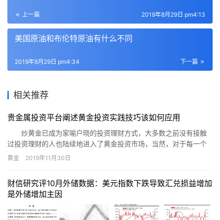
上一篇
2019年8月29日 pm4:13
美国原油和布伦特原油有什么不同
2019年8月29日 pm4:34
下一篇
相关推荐
贵金属投资平台阐述黄金投资实践技巧该如何应用
炒黄金已成为家喻户晓的投资理财方式，大多数之前没有接触
过投资理财的人也陆续地进入了黄金投资市场，当然，对于每一个
新手投资者来说，对如何了解掌握炒黄金实战技巧都有着浓烈的兴
黄金
2019年11月30日
趣，那么，投资新手该从那里入手呢?在这里，贵金属投资平台向大
家阐述黄金投资实践技巧。
财信研究评10月外储数据：美元指数下跌导致汇兑损益增加
是外储增加主因