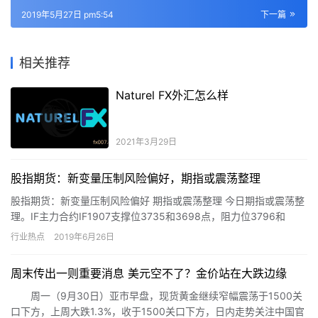
2019年5月27日 pm5:54
下一篇
相关推荐
Naturel FX外汇怎么样
2021年3月29日
股指期货：新变量压制风险偏好，期指或震荡整理
股指期货：新变量压制风险偏好 期指或震荡整理 今日期指或震荡整
理。IF主力合约IF1907支撑位3735和3698点，阻力位3796和
3818点；IH主力合约IH1907支撑位28…
行业热点
2019年6月26日
周末传出一则重要消息 美元空不了？金价站在大跌边缘
周一（9月30日）亚市早盘，现货黄金继续窄幅震荡于1500关
口下方，上周大跌1.3%，收于1500关口下方，日内走势关注中国官