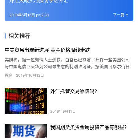
外汇天眼实地探访亨达外汇
2019年5月16日 pm2:39
下一篇
相关推荐
中美贸易出现新进展 黄金价格周线走跌
美媒称，据一位知情人士透露，白宫已经签署了允许一些美国公司
与中国电信巨头华为公司做生意的特别许可证。据美国《华尔街日
报》网站10月10日报道，在美中高级官员10月10日举行贸易谈判…
黄金
2019年10月12日
外汇托管交易靠谱吗?
2019年9月11日
我国期货类贵金属投资产品有哪些？