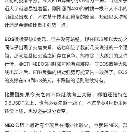
之前的萎靡不振，今天ETH算是小小地给力一把，当然步子
迈大了就容易扯着蛋，刚刚涨到430的时候一根不大不小的
阴线又出现了，不过基于技术面修复的原因，短线以太坊预
计还是会继续比币王强势一点。
EOS
微微突破6美元，但并没有站稳，现在EOS和以太坊之
间似乎出现了交替关系，这也印证了我前几天说过的一个逻
辑，那就是基础公链之间存在竞争，熊市除了大级别的反弹
行情，要ETH和EOS同时涨可能有点难度。等EOS放量大阳
线出现之后，ETH反弹的相对强势可能又告一段落了。EOS
的支撑在5.9到5.8美元，不跌破的话则继续持有。
比原链
如果今天之内不能继续向上突破，哪怕还维持在
0.5USDT之上，也有必要先避一避了，不过毕竟4月份主网
还没上线，也没必要过分看空。
NEO
公链上最近有个项目在海外比较火，也就是NEX，部