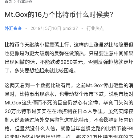
首页
行业热点
Mt.Gox的16万个比特币什么时候卖？
外汇查查
•
2019年5月16日 pm2:37
•
行业热点
比特币
今天继续小幅震荡上行，这样的上涨虽然比较脆弱但
也更像是为更大级别的反弹在做预热，只是要注意中间如果
出现回撤的话，不能跌破6950美元，否则反弹趋势就走坏
了，多头要想拉起来就比较困难。
这两天看到一个数据比较有用，之前Mt.Gox传出砸盘的消
息时，比特币出现跳水，也带动整个币市下跌，说明市场对
Mt.Gox这头僵而不死的巨兽仍然心有余悸，毕竟门头沟的
20万比特币是实实在在地控制在日本人手里，虽然实际控
制人说会通过场外交易抛售这笔比特币，不会影响到场内价
格，但显然没什么人信，就像当年丝绸之路的比特币被FBI
拍卖时仍然引起市场恐慌一样。那这20万比特币现在的下